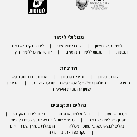
מסלולי לימוד
לימודי תואר ראשון
לימודי תואר שני
לימודים קדם אקדמיים
ומכינות
מגמות ללימודי הנדסאים
קורסי המרכז ללימודי חוץ
מדיניות
הצהרת נגישות
מדיניות פרטיות
הנחיות בדבר חוק חופש
המידע
החלטת בימ"ש על הסדר פשרה בתובענה ייצוגית
מדיניות
שוויון הזדמנויות ואי-אפליה
נהלים ותקנונים
ועדת משמעת
נוהל מצלמות אבטחה
תקנון לימודים אקדמי
תקנון שכר לימוד אקדמיה
טופס אישור לקיום פעילות פוליטית בקמפוס
נהלים לנושאי נשק בקמפוס המכללה
התנהלות במהלך שגרת חירום
סקר ספיר - תקנון הגרלה