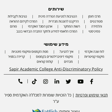
שירותים
מרכז חוסן
הנציבות למניעת הטרדה מינית
נציבות לקבילות
סטודנטים
הדיקנט להוגנות מגדרית
המרכז לקידום ההוראה
והלמידה
רשות המחקר
ארגון הסגל האקדמי
פורום
פמיניסטי
המרכז הלאומי למידע ולחקר החברה הבדואי בנגב
מידע שימושי
לוח שנה אקדמי
איך להגיע?
מפת הקמפוס ומיקומי מיגוניות
Phone number
מיקומי קפיטריות
מיקומי דיפיברילטורים בקמפוס
קריירה בספיר
מכרזים
קולות קוראים
Sapir Academic College Anti-Discriminatory Policy
|
Tiktok
Instagram
Linkedin
Twitter
Youtube
Facebook
תנאי שימוש ופרטיות
| כל הזכויות שומרות למכללה האקדמית ספיר
ע"ר
עיצוב ופיתוח: