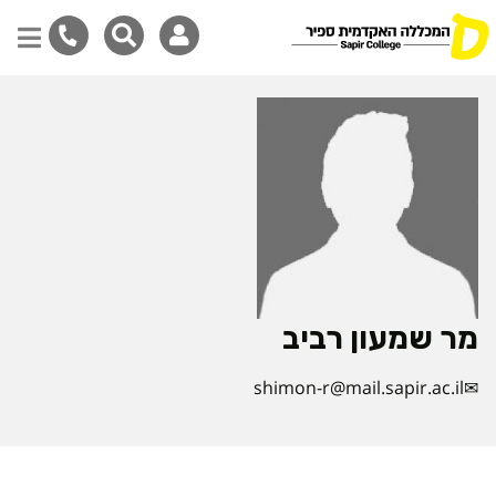
דילוג
לתוכן
המרכזי
מר שמעון רביב
shimon-r@mail.sapir.ac.il