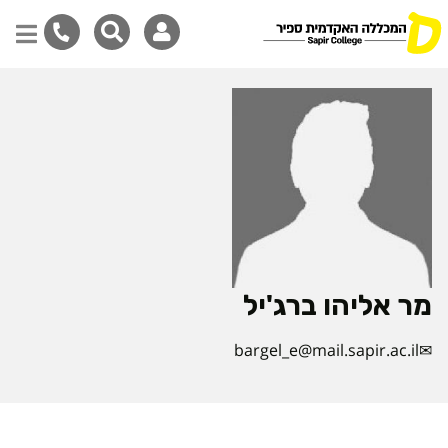
דילוג
לתוכן
המרכזי
מר אליהו ברג'יל
bargel_e@mail.sapir.ac.il