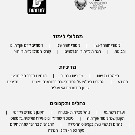
מסלולי לימוד
לימודי תואר ראשון
לימודי תואר שני
לימודים קדם אקדמיים
ומכינות
מגמות ללימודי הנדסאים
קורסי המרכז ללימודי חוץ
מדיניות
הצהרת נגישות
מדיניות פרטיות
הנחיות בדבר חוק חופש
המידע
החלטת בימ"ש על הסדר פשרה בתובענה ייצוגית
מדיניות
שוויון הזדמנויות ואי-אפליה
נהלים ותקנונים
ועדת משמעת
נוהל מצלמות אבטחה
תקנון לימודים אקדמי
תקנון שכר לימוד אקדמיה
טופס אישור לקיום פעילות פוליטית בקמפוס
נהלים לנושאי נשק בקמפוס המכללה
התנהלות במהלך שגרת חירום
סקר ספיר - תקנון הגרלה