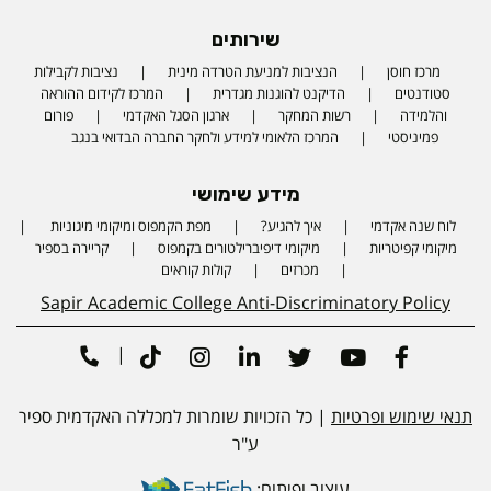
שירותים
מרכז חוסן
הנציבות למניעת הטרדה מינית
נציבות לקבילות
סטודנטים
הדיקנט להוגנות מגדרית
המרכז לקידום ההוראה
והלמידה
רשות המחקר
ארגון הסגל האקדמי
פורום
פמיניסטי
המרכז הלאומי למידע ולחקר החברה הבדואי בנגב
מידע שימושי
לוח שנה אקדמי
איך להגיע?
מפת הקמפוס ומיקומי מיגוניות
Phone number
מיקומי קפיטריות
מיקומי דיפיברילטורים בקמפוס
קריירה בספיר
מכרזים
קולות קוראים
Sapir Academic College Anti-Discriminatory Policy
|
Tiktok
Instagram
Linkedin
Twitter
Youtube
Facebook
תנאי שימוש ופרטיות
| כל הזכויות שומרות למכללה האקדמית ספיר
ע"ר
עיצוב ופיתוח: