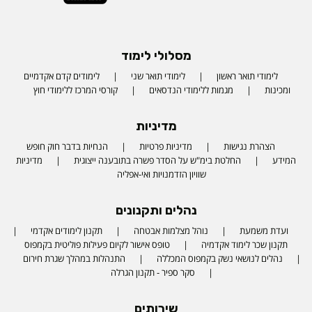
מסלולי לימוד
לימודי תואר ראשון
לימודי תואר שני
לימודים קדם אקדמיים
ומכינות
מגמות ללימודי הנדסאים
קורסי המרכז ללימודי חוץ
מדיניות
הצהרת נגישות
מדיניות פרטיות
הנחיות בדבר חוק חופש
המידע
החלטת בימ"ש על הסדר פשרה בתובענה ייצוגית
מדיניות
שוויון הזדמנויות ואי-אפליה
נהלים ותקנונים
ועדת משמעת
נוהל מצלמות אבטחה
תקנון לימודים אקדמי
תקנון שכר לימוד אקדמיה
טופס אישור לקיום פעילות פוליטית בקמפוס
נהלים לנושאי נשק בקמפוס המכללה
התנהלות במהלך שגרת חירום
סקר ספיר - תקנון הגרלה
שירותים