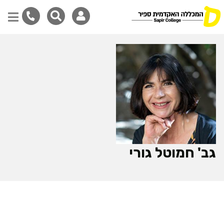
דילוג
לתוכן
המרכזי
גב' חמוטל גורי