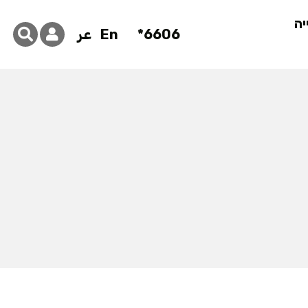
יה
6606*
En
عر