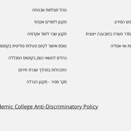
נוהל מצלמות אבטחה
פש המידע
תקנון לימודים אקדמי
דר פשרה בתובענה ייצוגית
תקנון שכר לימוד אקדמיה
יות ואי-אפליה
טופס אישור לקיום פעילות פוליטית בקמפוס
נהלים לנושאי נשק בקמפוס המכללה
התנהלות במהלך שגרת חירום
סקר ספיר - תקנון הגרלה
demic College Anti-Discriminatory Policy