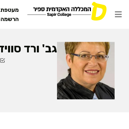
מעטפת ש
הרשמה מ
גב' ורד סוויד