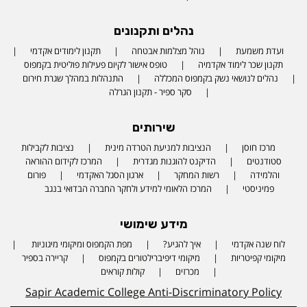
נהלים ותקנונים
ועדת משמעת
נוהל מצלמות אבטחה
תקנון לימודים אקדמי
תקנון שכר לימוד אקדמיה
טופס אישור לקיום פעילות פוליטית בקמפוס
נהלים לנושאי נשק בקמפוס המכללה
התנהלות במהלך שגרת חירום
סקר ספיר - תקנון הגרלה
שירותים
מרכז חוסן
הנציבות למניעת הטרדה מינית
נציבות לקבילות
סטודנטים
הדיקנט להוגנות מגדרית
המרכז לקידום ההוראה
והלמידה
רשות המחקר
ארגון הסגל האקדמי
פורום
פמיניסטי
המרכז הלאומי למידע ולחקר החברה הבדואי בנגב
מידע שימושי
לוח שנה אקדמי
איך להגיע?
מפת הקמפוס ומיקומי מיגוניות
Phone number
מיקומי קפיטריות
מיקומי דיפיברילטורים בקמפוס
קריירה בספיר
מכרזים
קולות קוראים
Sapir Academic College Anti-Discriminatory Policy