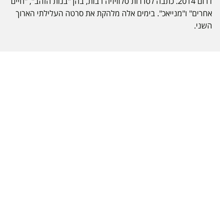
דרום 2014. כתבה לסדרות טלוויזיה רבות, בהן "בנות הזהב", "חיים
אחרים" ו"מנייאכ". בימים אלה מלהקת את סרטה העלילתי הארוך
השני.