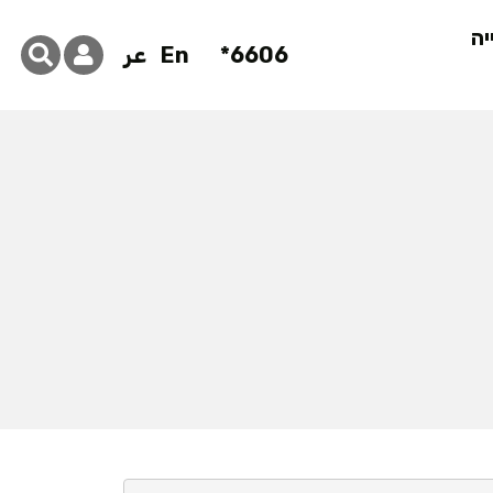
יה
6606*
En
عر