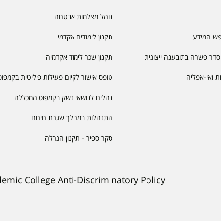
נוהל מצלמות אבטחה
פש המידע
תקנון לימודים אקדמי
דר פשרה בתובענה ייצוגית
תקנון שכר לימוד אקדמיה
יות ואי-אפליה
טופס אישור לקיום פעילות פוליטית בקמפוס
נהלים לנושאי נשק בקמפוס המכללה
התנהלות במהלך שגרת חירום
סקר ספיר - תקנון הגרלה
demic College Anti-Discriminatory Policy