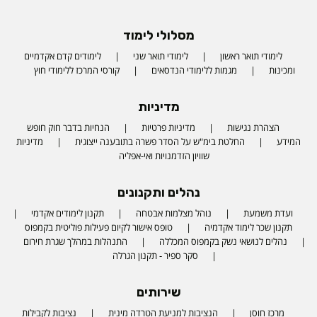
מסלולי לימוד
לימודי תואר ראשון
לימודי תואר שני
לימודים קדם אקדמיים
ומכינות
מגמות ללימודי הנדסאים
קורסי המרכז ללימודי חוץ
מדיניות
הצהרת נגישות
מדיניות פרטיות
הנחיות בדבר חוק חופש
המידע
החלטת בימ"ש על הסדר פשרה בתובענה ייצוגית
מדיניות
שוויון הזדמנויות ואי-אפליה
נהלים ותקנונים
ועדת משמעת
נוהל מצלמות אבטחה
תקנון לימודים אקדמי
תקנון שכר לימוד אקדמיה
טופס אישור לקיום פעילות פוליטית בקמפוס
נהלים לנושאי נשק בקמפוס המכללה
התנהלות במהלך שגרת חירום
סקר ספיר - תקנון הגרלה
שירותים
מרכז חוסן
הנציבות למניעת הטרדה מינית
נציבות לקבילות