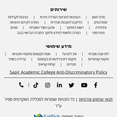
שירותים
מרכז חוסן
הנציבות למניעת הטרדה מינית
נציבות לקבילות
סטודנטים
הדיקנט להוגנות מגדרית
המרכז לקידום ההוראה
והלמידה
רשות המחקר
ארגון הסגל האקדמי
פורום
פמיניסטי
המרכז הלאומי למידע ולחקר החברה הבדואי בנגב
מידע שימושי
לוח שנה אקדמי
איך להגיע?
מפת הקמפוס ומיקומי מיגוניות
Phone number
מיקומי קפיטריות
מיקומי דיפיברילטורים בקמפוס
קריירה בספיר
מכרזים
קולות קוראים
Sapir Academic College Anti-Discriminatory Policy
|
Tiktok
Instagram
Linkedin
Twitter
Youtube
Facebook
תנאי שימוש ופרטיות
| כל הזכויות שומרות למכללה האקדמית ספיר
ע"ר
עיצוב ופיתוח: