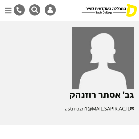
דילוג
לתוכן
המרכזי
גב' אסתר רוזנהק
astrrozn1@MAIL.SAPIR.AC.IL