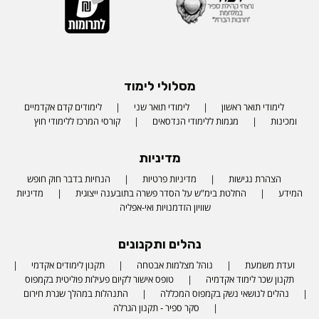
מסלולי לימוד
לימודי תואר ראשון
לימודי תואר שני
לימודים קדם אקדמיים
ומכינות
מגמות ללימודי הנדסאים
קורסי המרכז ללימודי חוץ
מדיניות
הצהרת נגישות
מדיניות פרטיות
הנחיות בדבר חוק חופש
המידע
החלטת בימ"ש על הסדר פשרה בתובענה ייצוגית
מדיניות
שוויון הזדמנויות ואי-אפליה
נהלים ותקנונים
ועדת משמעת
נוהל מצלמות אבטחה
תקנון לימודים אקדמי
תקנון שכר לימוד אקדמיה
טופס אישור לקיום פעילות פוליטית בקמפוס
נהלים לנושאי נשק בקמפוס המכללה
התנהלות במהלך שגרת חירום
סקר ספיר - תקנון הגרלה