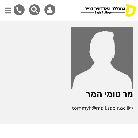
דילוג
לתוכן
המרכזי
מר טומי המר
tommyh@mail.sapir.ac.il