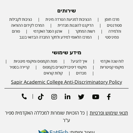
שירותים
מרכז חוסן
הנציבות למניעת הטרדה מינית
נציבות לקבילות
סטודנטים
הדיקנט להוגנות מגדרית
המרכז לקידום ההוראה
והלמידה
רשות המחקר
ארגון הסגל האקדמי
פורום
פמיניסטי
המרכז הלאומי למידע ולחקר החברה הבדואי בנגב
מידע שימושי
לוח שנה אקדמי
איך להגיע?
מפת הקמפוס ומיקומי מיגוניות
Phone number
מיקומי קפיטריות
מיקומי דיפיברילטורים בקמפוס
קריירה בספיר
מכרזים
קולות קוראים
Sapir Academic College Anti-Discriminatory Policy
|
Tiktok
Instagram
Linkedin
Twitter
Youtube
Facebook
תנאי שימוש ופרטיות
| כל הזכויות שומרות למכללה האקדמית ספיר
ע"ר
עיצוב ופיתוח: