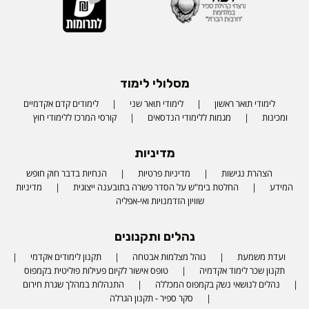
מסלולי לימוד
לימודי תואר ראשון
לימודי תואר שני
לימודים קדם אקדמיים
ומכינות
מגמות ללימודי הנדסאים
קורסי המרכז ללימודי חוץ
מדיניות
הצהרת נגישות
מדיניות פרטיות
הנחיות בדבר חוק חופש
המידע
החלטת בימ"ש על הסדר פשרה בתובענה ייצוגית
מדיניות
שוויון הזדמנויות ואי-אפליה
נהלים ותקנונים
ועדת משמעת
נוהל מצלמות אבטחה
תקנון לימודים אקדמי
תקנון שכר לימוד אקדמיה
טופס אישור לקיום פעילות פוליטית בקמפוס
נהלים לנושאי נשק בקמפוס המכללה
התנהלות במהלך שגרת חירום
סקר ספיר - תקנון הגרלה