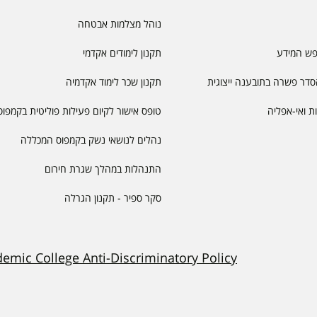
נוהל מצלמות אבטחה
פש המידע
תקנון לימודים אקדמי
דר פשרה בתובענה ייצוגית
תקנון שכר לימוד אקדמיה
יות ואי-אפליה
טופס אישור לקיום פעילות פוליטית בקמפוס
נהלים לנושאי נשק בקמפוס המכללה
התנהלות במהלך שגרת חירום
סקר ספיר - תקנון הגרלה
demic College Anti-Discriminatory Policy