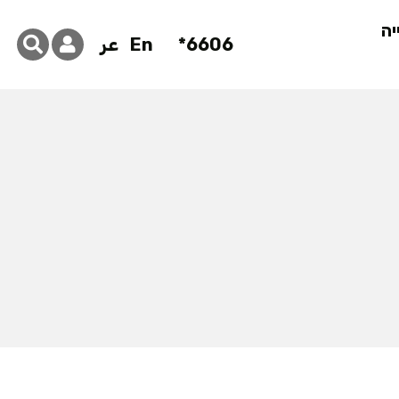
יה
6606*
En
عر