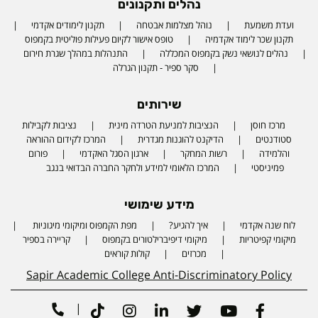
נהלים ותקנונים
ועדת משמעת
נוהל מצלמות אבטחה
תקנון לימודים אקדמי
תקנון שכר לימוד אקדמיה
טופס אישור לקיום פעילות פוליטית בקמפוס
נהלים לנושאי נשק בקמפוס המכללה
התנהלות במהלך שגרת חירום
סקר ספיר - תקנון הגרלה
שירותים
מרכז חוסן
הנציבות למניעת הטרדה מינית
נציבות לקבילות
סטודנטים
הדיקנט להוגנות מגדרית
המרכז לקידום ההוראה
והלמידה
רשות המחקר
ארגון הסגל האקדמי
פורום
פמיניסטי
המרכז הלאומי למידע ולחקר החברה הבדואי בנגב
מידע שימושי
לוח שנה אקדמי
איך להגיע?
מפת הקמפוס ומיקומי מיגוניות
Phone number
מיקומי קפיטריות
מיקומי דיפיברילטורים בקמפוס
קריירה בספיר
מכרזים
קולות קוראים
Sapir Academic College Anti-Discriminatory Policy
|
Tiktok
Instagram
Linkedin
Twitter
Youtube
Facebook