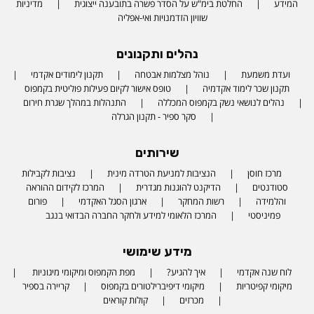
המידע
החלטת בימ"ש על הסדר פשרה בתובענה ייצוגית
מדיניות
שוויון הזדמנויות ואי-אפליה
נהלים ותקנונים
ועדת משמעת
נוהל מצלמות אבטחה
תקנון לימודים אקדמי
תקנון שכר לימוד אקדמיה
טופס אישור לקיום פעילות פוליטית בקמפוס
נהלים לנושאי נשק בקמפוס המכללה
התנהלות במהלך שגרת חירום
סקר ספיר - תקנון הגרלה
שירותים
מרכז חוסן
הנציבות למניעת הטרדה מינית
נציבות לקבילות
סטודנטים
הדיקנט להוגנות מגדרית
המרכז לקידום ההוראה
והלמידה
רשות המחקר
ארגון הסגל האקדמי
פורום
פמיניסטי
המרכז הלאומי למידע ולחקר החברה הבדואי בנגב
מידע שימושי
לוח שנה אקדמי
איך להגיע?
מפת הקמפוס ומיקומי מיגוניות
Phone number
מיקומי קפיטריות
מיקומי דיפיברילטורים בקמפוס
קריירה בספיר
מכרזים
קולות קוראים