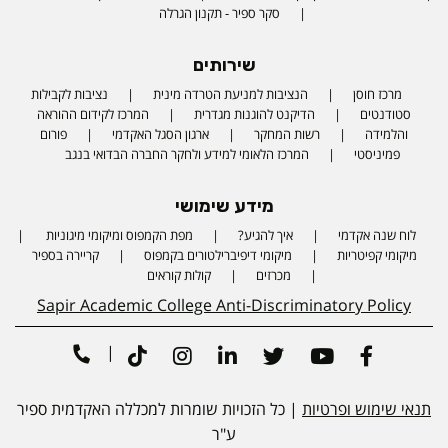
סקר ספיר - תקנון הגרלה
שירותים
מרכז חוסן
הנציבות למניעת הטרדה מינית
נציבות לקבילות
סטודנטים
הדיקנט להוגנות מגדרית
המרכז לקידום ההוראה
והלמידה
רשות המחקר
ארגון הסגל האקדמי
פורום
פמיניסטי
המרכז הלאומי למידע ולחקר החברה הבדואי בנגב
מידע שימושי
לוח שנה אקדמי
איך להגיע?
מפת הקמפוס ומיקומי מיגוניות
Phone number
מיקומי קפיטריות
מיקומי דיפיברילטורים בקמפוס
קריירה בספיר
מכרזים
קולות קוראים
Sapir Academic College Anti-Discriminatory Policy
|
Tiktok
Instagram
Linkedin
Twitter
Youtube
Facebook
תנאי שימוש ופרטיות
| כל הזכויות שומרות למכללה האקדמית ספיר
ע"ר