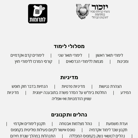
מסלולי לימוד
לימודי תואר ראשון
לימודי תואר שני
לימודים קדם אקדמיים
ומכינות
מגמות ללימודי הנדסאים
קורסי המרכז ללימודי חוץ
מדיניות
הצהרת נגישות
מדיניות פרטיות
הנחיות בדבר חוק חופש
המידע
החלטת בימ"ש על הסדר פשרה בתובענה ייצוגית
מדיניות
שוויון הזדמנויות ואי-אפליה
נהלים ותקנונים
ועדת משמעת
נוהל מצלמות אבטחה
תקנון לימודים אקדמי
תקנון שכר לימוד אקדמיה
טופס אישור לקיום פעילות פוליטית בקמפוס
נהלים לנושאי נשק בקמפוס המכללה
התנהלות במהלך שגרת חירום