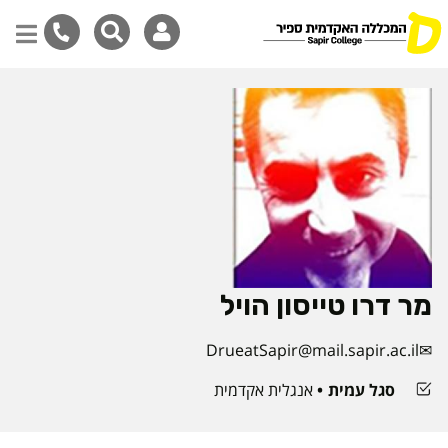
דילוג
לתוכן
המרכזי
מר דרו טייסון הויל
DrueatSapir@mail.sapir.ac.il
סגל עמית
אנגלית אקדמית