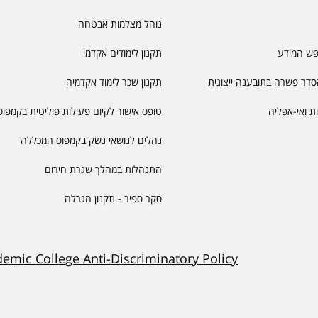
נוהל מצלמות אבטחה
פש המידע
תקנון לימודים אקדמי
דר פשרה בתובענה ייצוגית
תקנון שכר לימוד אקדמיה
יות ואי-אפליה
טופס אישור לקיום פעילות פוליטית בקמפוס
נהלים לנושאי נשק בקמפוס המכללה
התנהלות במהלך שגרת חירום
סקר ספיר - תקנון הגרלה
demic College Anti-Discriminatory Policy