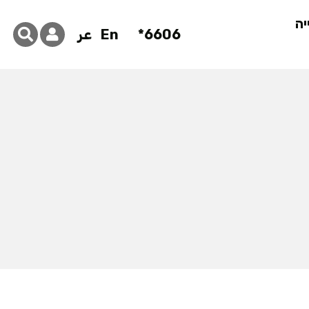
יה
6606*
En
عر