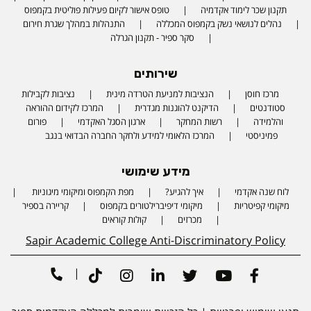
תקנון שכר לימוד אקדמיה
טופס אישור לקיום פעילות פוליטית בקמפוס
נהלים לנושאי נשק בקמפוס המכללה
התנהלות במהלך שגרת חירום
סקר ספיר - תקנון הגרלה
שירותים
מרכז חוסן
הנציבות למניעת הטרדה מינית
נציבות לקבילות
סטודנטים
הדיקנט להוגנות מגדרית
המרכז לקידום ההוראה
והלמידה
רשות המחקר
ארגון הסגל האקדמי
פורום
פמיניסטי
המרכז הלאומי למידע ולחקר החברה הבדואי בנגב
מידע שימושי
לוח שנה אקדמי
איך להגיע?
מפת הקמפוס ומיקומי מיגוניות
Phone number
מיקומי קפיטריות
מיקומי דיפיברילטורים בקמפוס
קריירה בספיר
מכרזים
קולות קוראים
Sapir Academic College Anti-Discriminatory Policy
|
Tiktok
Instagram
Linkedin
Twitter
Youtube
Facebook