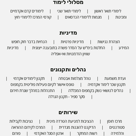
מסלולי לימוד
לימודי תואר ראשון
לימודי תואר שני
לימודים קדם אקדמיים
ומכינות
מגמות ללימודי הנדסאים
קורסי המרכז ללימודי חוץ
מדיניות
הצהרת נגישות
מדיניות פרטיות
הנחיות בדבר חוק חופש
המידע
החלטת בימ"ש על הסדר פשרה בתובענה ייצוגית
מדיניות
שוויון הזדמנויות ואי-אפליה
נהלים ותקנונים
ועדת משמעת
נוהל מצלמות אבטחה
תקנון לימודים אקדמי
תקנון שכר לימוד אקדמיה
טופס אישור לקיום פעילות פוליטית בקמפוס
נהלים לנושאי נשק בקמפוס המכללה
התנהלות במהלך שגרת חירום
סקר ספיר - תקנון הגרלה
שירותים
מרכז חוסן
הנציבות למניעת הטרדה מינית
נציבות לקבילות
סטודנטים
הדיקנט להוגנות מגדרית
המרכז לקידום ההוראה
והלמידה
רשות המחקר
ארגון הסגל האקדמי
פורום