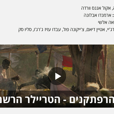
 אקול אגנס וורדה
ארמנדו אבלונה
ה אלשי
י, אטיין דיאם, צ'ייקונה פול, עבדו עזיז ג'רג'ו, סליו סק
רפתקנים - הטריילר הרשמ