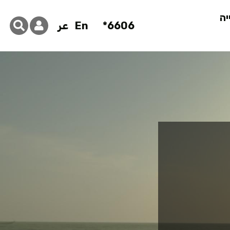
יה
6606*
En
عر