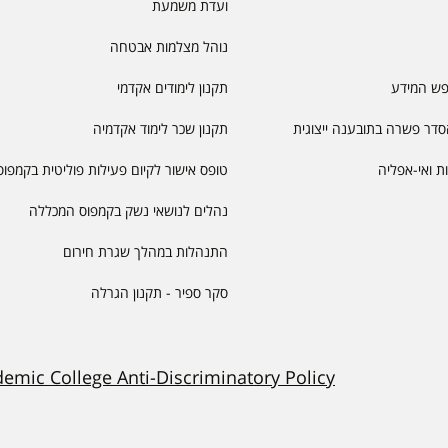
ועדת משמעת
נוהל מצלמות אבטחה
פש המידע
תקנון לימודים אקדמי
דר פשרה בתובענה ייצוגית
תקנון שכר לימוד אקדמיה
יות ואי-אפליה
טופס אישור לקיום פעילות פוליטית בקמפוס
נהלים לנושאי נשק בקמפוס המכללה
התנהלות במהלך שגרת חירום
סקר ספיר - תקנון הגרלה
demic College Anti-Discriminatory Policy