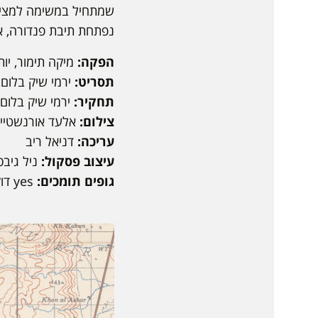
שמתחיל במשימה למציאת
נפתחת תיבת פנדורה, או
הפקה:
מיקה תימור, יו
תסריט:
ירמי שיק בלום,
תחקיר:
ירמי שיק בלום
צילום:
אלעד אורנשטיין
עריכה:
דניאל ריב
עיצוב פסקול:
ניל גיבס
גופים תומכים:
yes דוקו, קרן מקור