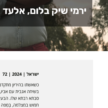
ירמי שיק בלום, אלעד א
ישראל | 2024 | 72 דקות | עברית | כתוביות באנגלית | תיעודי
כשאשתו בהיריון מתקדם,
בשיחה אגבית עם אביו, 
סבתא רבתא שלו. הבעיה
חמוש במצלמה, בְּמַפּה