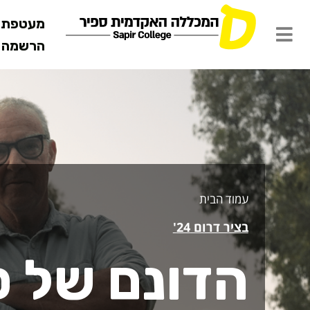
מעטפת ש
הרשמה מ
דונם של סב
עמוד הבית
בציר דרום 24'
הדונם של 