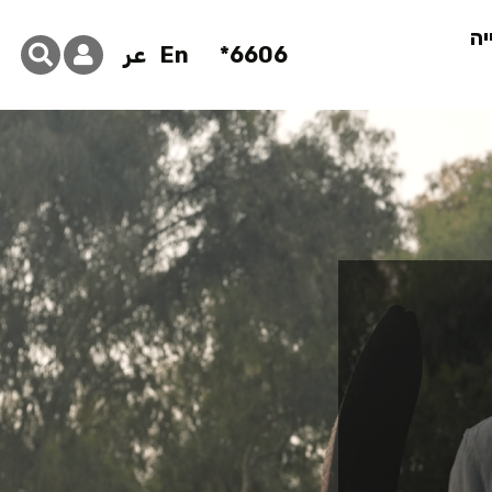
יה
6606*
En
عر