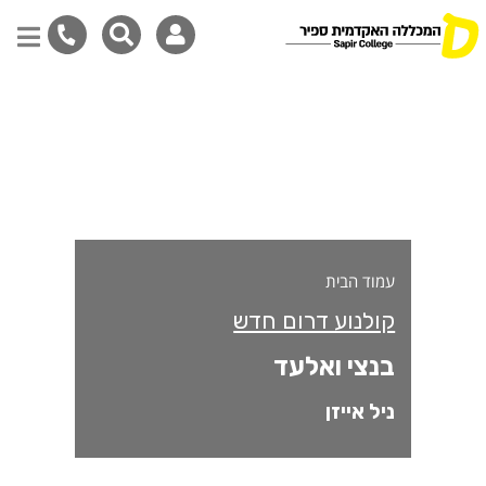
נצי ואלעד
דילוג
לתוכן
המרכזי
עמוד הבית
קולנוע דרום חדש
בנצי ואלעד
ניל אייזן