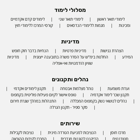
מסלולי לימוד
לימודי תואר ראשון
לימודי תואר שני
לימודים קדם אקדמיים
ומכינות
מגמות ללימודי הנדסאים
קורסי המרכז ללימודי חוץ
מדיניות
הצהרת נגישות
מדיניות פרטיות
הנחיות בדבר חוק חופש
המידע
החלטת בימ"ש על הסדר פשרה בתובענה ייצוגית
מדיניות
שוויון הזדמנויות ואי-אפליה
נהלים ותקנונים
ועדת משמעת
נוהל מצלמות אבטחה
תקנון לימודים אקדמי
תקנון שכר לימוד אקדמיה
טופס אישור לקיום פעילות פוליטית בקמפוס
נהלים לנושאי נשק בקמפוס המכללה
התנהלות במהלך שגרת חירום
סקר ספיר - תקנון הגרלה
שירותים
מרכז חוסן
הנציבות למניעת הטרדה מינית
נציבות לקבילות
סטודנטים
הדיקנט להוגנות מגדרית
המרכז לקידום ההוראה