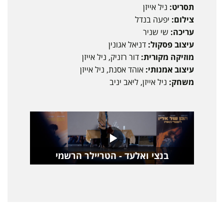
תסריט:
ניל אייזן
צילום:
יפעה בנדל
עריכה:
שי שניר
עיצוב פסקול:
דניאל אגונין
מוזיקה מקורית:
דור רזניק, ניל אייזן
עיצוב אמנותי:
אוהד אסנת, ניל אייזן
משחק:
ניל אייזן, ליאב יניב
בנצי ואלעד - הטריילר הרשמי