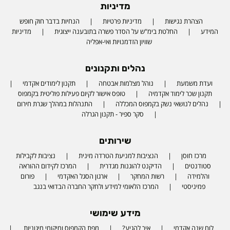
מדיניות
הצהרת נגישות
מדיניות פרטיות
הנחיות בדבר חוק חופש
המידע
החלטת בימ"ש על הסדר פשרה בתובענה ייצוגית
מדיניות
שוויון הזדמנויות ואי-אפליה
נהלים ותקנונים
ועדת משמעת
נוהל מצלמות אבטחה
תקנון לימודים אקדמי
תקנון שכר לימוד אקדמיה
טופס אישור לקיום פעילות פוליטית בקמפוס
נהלים לנושאי נשק בקמפוס המכללה
התנהלות במהלך שגרת חירום
סקר ספיר - תקנון הגרלה
שירותים
מרכז חוסן
הנציבות למניעת הטרדה מינית
נציבות לקבילות
סטודנטים
הדיקנט להוגנות מגדרית
המרכז לקידום ההוראה
והלמידה
רשות המחקר
ארגון הסגל האקדמי
פורום
פמיניסטי
המרכז הלאומי למידע ולחקר החברה הבדואי בנגב
מידע שימושי
לוח שנה אקדמי
איך להגיע?
מפת הקמפוס ומיקומי מיגוניות