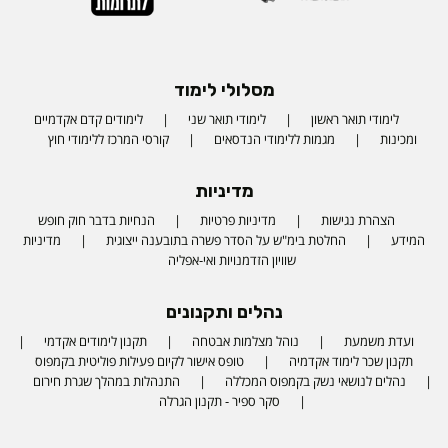
מסלולי לימוד
לימודי תואר ראשון
לימודי תואר שני
לימודים קדם אקדמיים
ומכינות
מגמות ללימודי הנדסאים
קורסי המרכז ללימודי חוץ
מדיניות
הצהרת נגישות
מדיניות פרטיות
הנחיות בדבר חוק חופש
המידע
החלטת בימ"ש על הסדר פשרה בתובענה ייצוגית
מדיניות
שוויון הזדמנויות ואי-אפליה
נהלים ותקנונים
ועדת משמעת
נוהל מצלמות אבטחה
תקנון לימודים אקדמי
תקנון שכר לימוד אקדמיה
טופס אישור לקיום פעילות פוליטית בקמפוס
נהלים לנושאי נשק בקמפוס המכללה
התנהלות במהלך שגרת חירום
סקר ספיר - תקנון הגרלה