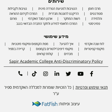
שירותים
מרכז חוסן
הנציבות למניעת הטרדה מינית
נציבות לקבילות
סטודנטים
הדיקנט להוגנות מגדרית
המרכז לקידום ההוראה
והלמידה
רשות המחקר
ארגון הסגל האקדמי
פורום
פמיניסטי
המרכז הלאומי למידע ולחקר החברה הבדואי בנגב
מידע שימושי
לוח שנה אקדמי
איך להגיע?
מפת הקמפוס ומיקומי מיגוניות
Phone number
מיקומי קפיטריות
מיקומי דיפיברילטורים בקמפוס
קריירה בספיר
מכרזים
קולות קוראים
Sapir Academic College Anti-Discriminatory Policy
|
Tiktok
Instagram
Linkedin
Twitter
Youtube
Facebook
תנאי שימוש ופרטיות
| כל הזכויות שומרות למכללה האקדמית ספיר
ע"ר
עיצוב ופיתוח: