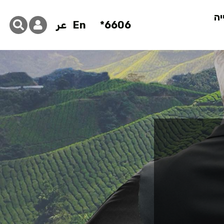
יה
6606*
En
عر