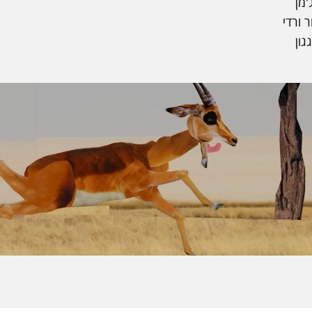
'מן
ר ורדי
גון