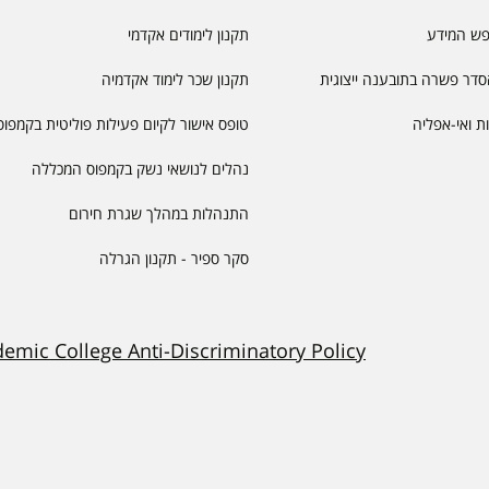
פש המידע
תקנון לימודים אקדמי
דר פשרה בתובענה ייצוגית
תקנון שכר לימוד אקדמיה
יות ואי-אפליה
טופס אישור לקיום פעילות פוליטית בקמפוס
נהלים לנושאי נשק בקמפוס המכללה
התנהלות במהלך שגרת חירום
סקר ספיר - תקנון הגרלה
demic College Anti-Discriminatory Policy