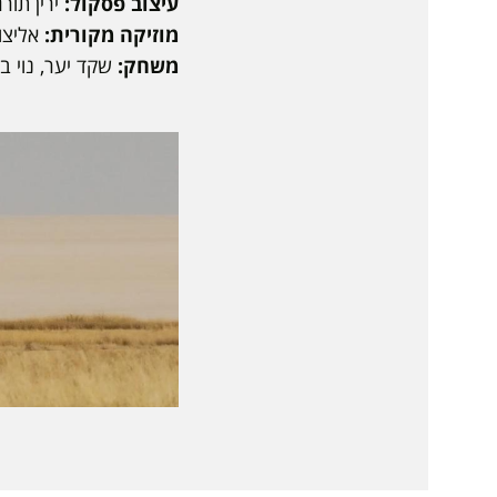
עיצוב פסקול:
ירין תורג
מוזיקה מקורית:
אליצו
משחק:
שקד יער, נוי בג