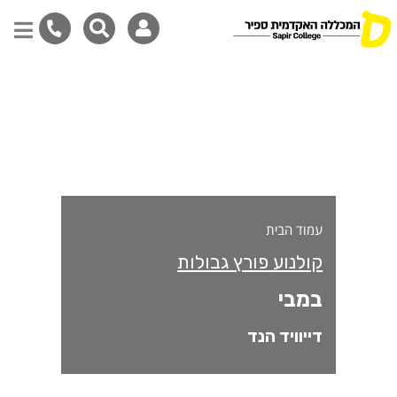
מבי
דילוג
לתוכן
המרכזי
עמוד הבית
קולנוע פורץ גבולות
במבי
דייוויד הנד