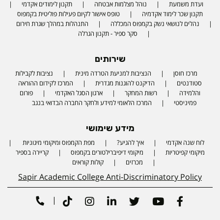
ועדת משמעת
נוהל מצלמות אבטחה
תקנון לימודים אקדמי
תקנון שכר לימוד אקדמיה
טופס אישור לקיום פעילות פוליטית בקמפוס
נהלים לנושאי נשק בקמפוס המכללה
התנהלות במהלך שגרת חירום
סקר ספיר - תקנון הגרלה
שירותים
מרכז חוסן
הנציבות למניעת הטרדה מינית
נציבות לקבילות
סטודנטים
הדיקנט להוגנות מגדרית
המרכז לקידום ההוראה
והלמידה
רשות המחקר
ארגון הסגל האקדמי
פורום
פמיניסטי
המרכז הלאומי למידע ולחקר החברה הבדואי בנגב
מידע שימושי
לוח שנה אקדמי
איך להגיע?
מפת הקמפוס ומיקומי מיגוניות
Phone number
מיקומי קפיטריות
מיקומי דיפיברילטורים בקמפוס
קריירה בספיר
מכרזים
קולות קוראים
Sapir Academic College Anti-Discriminatory Policy
|
Tiktok
Instagram
Linkedin
Twitter
Youtube
Facebook