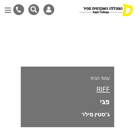
גי
דילוג
לתוכן
המרכזי
עמוד הבית
RIFF
פגי
ג'סטין מילר