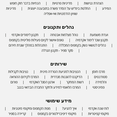
הצהרת נגישות
מדיניות פרטיות
הנחיות בדבר חוק חופש
המידע
החלטת בימ"ש על הסדר פשרה בתובענה ייצוגית
מדיניות
שוויון הזדמנויות ואי-אפליה
נהלים ותקנונים
ועדת משמעת
נוהל מצלמות אבטחה
תקנון לימודים אקדמי
תקנון שכר לימוד אקדמיה
טופס אישור לקיום פעילות פוליטית בקמפוס
נהלים לנושאי נשק בקמפוס המכללה
התנהלות במהלך שגרת חירום
סקר ספיר - תקנון הגרלה
שירותים
מרכז חוסן
הנציבות למניעת הטרדה מינית
נציבות לקבילות
סטודנטים
הדיקנט להוגנות מגדרית
המרכז לקידום ההוראה
והלמידה
רשות המחקר
ארגון הסגל האקדמי
פורום
פמיניסטי
המרכז הלאומי למידע ולחקר החברה הבדואי בנגב
מידע שימושי
לוח שנה אקדמי
איך להגיע?
מפת הקמפוס ומיקומי מיגוניות
מיקומי קפיטריות
מיקומי דיפיברילטורים בקמפוס
קריירה בספיר