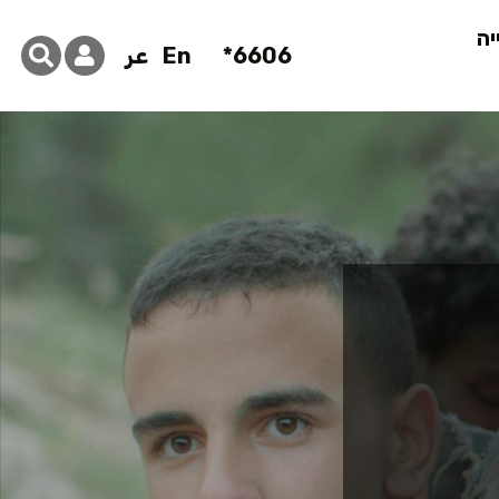
יה
6606*
En
عر