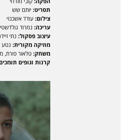
הפקה:
קובי מזרחי
תסריט:
יותם שש
צילום:
עודד אשכנזי
עריכה:
נמרוד גולדשטיי
עיצוב פסקול:
נתי זיי
מוזיקה מקורית:
נטע 
משחק:
טלאור פורת, מר
קרנות וגופים תומכים: