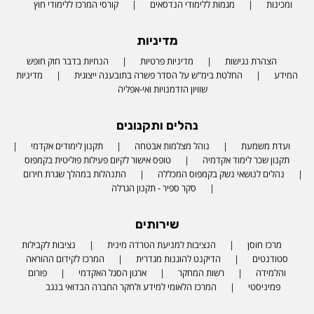
ומכינות
מגמות ללימודי הנדסאים
קורסי המרכז ללימודי חוץ
מדיניות
הצהרת נגישות
מדיניות פרטיות
הנחיות בדבר חוק חופש
המידע
החלטת בימ"ש על הסדר פשרה בתובענה ייצוגית
מדיניות
שוויון הזדמנויות ואי-אפליה
נהלים ותקנונים
ועדת משמעת
נוהל מצלמות אבטחה
תקנון לימודים אקדמי
תקנון שכר לימוד אקדמיה
טופס אישור לקיום פעילות פוליטית בקמפוס
נהלים לנושאי נשק בקמפוס המכללה
התנהלות במהלך שגרת חירום
סקר ספיר - תקנון הגרלה
שירותים
מרכז חוסן
הנציבות למניעת הטרדה מינית
נציבות לקבילות
סטודנטים
הדיקנט להוגנות מגדרית
המרכז לקידום ההוראה
והלמידה
רשות המחקר
ארגון הסגל האקדמי
פורום
פמיניסטי
המרכז הלאומי למידע ולחקר החברה הבדואי בנגב