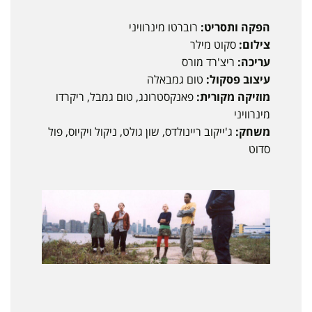
הפקה ותסריט:
רוברטו מינרוויני
צילום:
סקוט מילר
עריכה:
ריצ'רד מורס
עיצוב פסקול:
טום גמבאלה
מוזיקה מקורית:
פאנקסטרונג, טום גמבל, ריקרדו
מינרוויני
משחק:
ג'ייקוב ריינולדס, שון גולט, ניקול ויקיוס, פול
סדוט