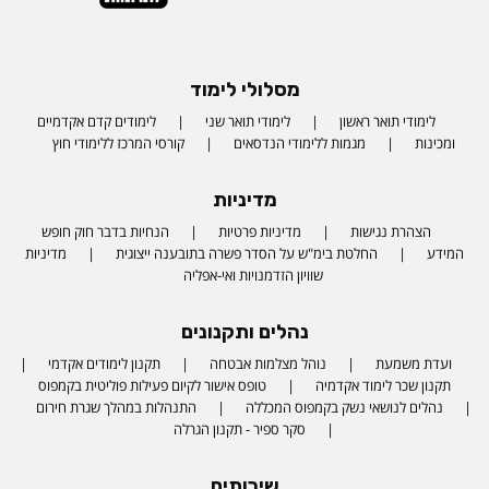
מסלולי לימוד
לימודי תואר ראשון
לימודי תואר שני
לימודים קדם אקדמיים
ומכינות
מגמות ללימודי הנדסאים
קורסי המרכז ללימודי חוץ
מדיניות
הצהרת נגישות
מדיניות פרטיות
הנחיות בדבר חוק חופש
המידע
החלטת בימ"ש על הסדר פשרה בתובענה ייצוגית
מדיניות
שוויון הזדמנויות ואי-אפליה
נהלים ותקנונים
ועדת משמעת
נוהל מצלמות אבטחה
תקנון לימודים אקדמי
תקנון שכר לימוד אקדמיה
טופס אישור לקיום פעילות פוליטית בקמפוס
נהלים לנושאי נשק בקמפוס המכללה
התנהלות במהלך שגרת חירום
סקר ספיר - תקנון הגרלה
שירותים