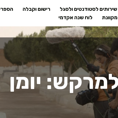
דילוג
ירותים לסטודנטים ולסגל
רישום וקבלה
הספרי
לתוכן
קוונת
לוח שנה אקדמי
המרכזי
רקש: יומן מס
למרקש: יומן