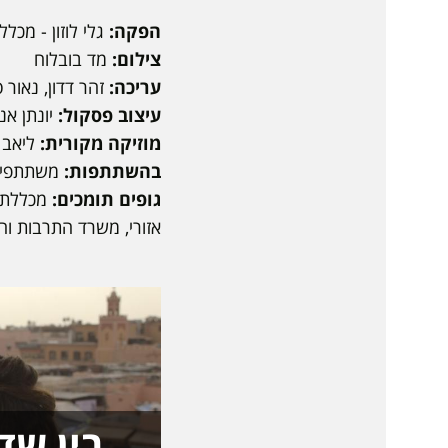
הפקה:
גלי לוזון - מכלל
צילום:
מד בובלוח
עריכה:
זהר דדון, נאור ס
עיצוב פסקול:
יונתן אנ
מוזיקה מקורית:
ליאב 
בהשתתפות:
משתתפי ק
גופים תומכים:
מכללת ס
אזורי, משרד התרבות וה
בין שד