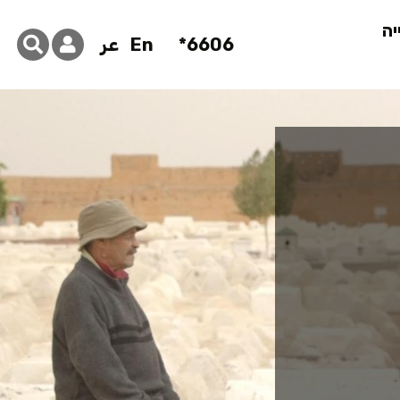
יה
6606*
En
عر
ע