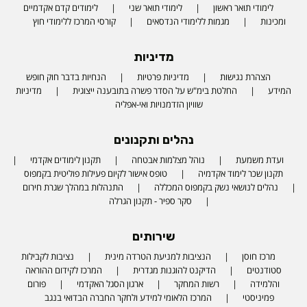
לימודי תואר ראשון
לימודי תואר שני
לימודים קדם אקדמיים
ומכינות
מגמות ללימודי הנדסאים
קורסי המרכז ללימודי חוץ
מדיניות
הצהרת נגישות
מדיניות פרטיות
הנחיות בדבר חוק חופש
המידע
החלטת בימ"ש על הסדר פשרה בתובענה ייצוגית
מדיניות
שוויון הזדמנויות ואי-אפליה
נהלים ותקנונים
ועדת משמעת
נוהל מצלמות אבטחה
תקנון לימודים אקדמי
תקנון שכר לימוד אקדמיה
טופס אישור לקיום פעילות פוליטית בקמפוס
נהלים לנושאי נשק בקמפוס המכללה
התנהלות במהלך שגרת חירום
סקר ספיר - תקנון הגרלה
שירותים
מרכז חוסן
הנציבות למניעת הטרדה מינית
נציבות לקבילות
סטודנטים
הדיקנט להוגנות מגדרית
המרכז לקידום ההוראה
והלמידה
רשות המחקר
ארגון הסגל האקדמי
פורום
פמיניסטי
המרכז הלאומי למידע ולחקר החברה הבדואי בנגב