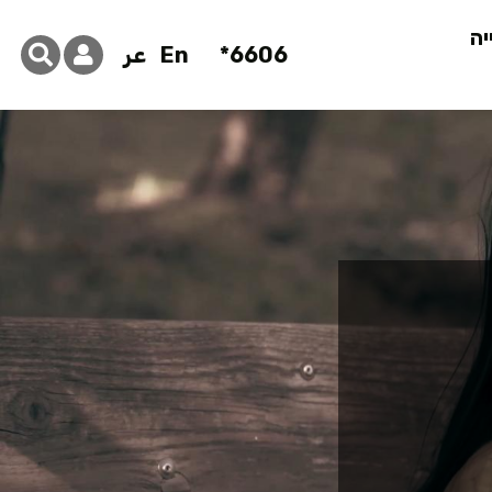
יה
6606*
En
عر