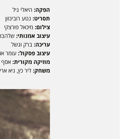
הפקה:
היאלי גיל
תסריט:
נטע רובינזון
צילום:
מיכאל פורצקי
עיצוב אמנותי:
שלהבת 
עריכה:
ברק וגשל
עיצוב פסקול:
עומר אופ
מוזיקה מקורית:
אסף 
משחק:
ליר כץ, גיא אר