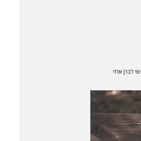
שי לברן ארזי