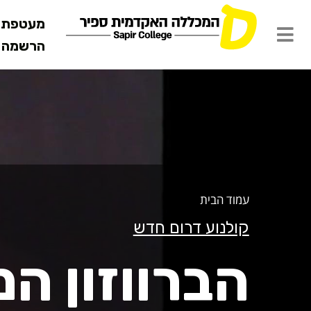
מעטפת ש
הרשמה מ
ברווזון המכו
עמוד הבית
קולנוע דרום חדש
הברווזון ה