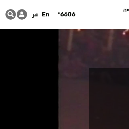
יה
6606*
En
عر