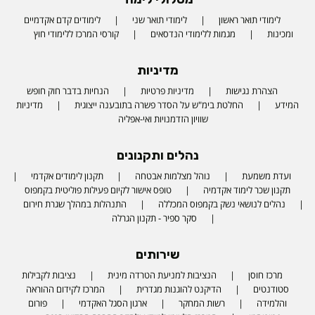
לימודי תואר ראשון
לימודי תואר שני
לימודים קדם אקדמיים
ומכינות
מגמות ללימודי הנדסאים
קורסי המרכז ללימודי חוץ
מדיניות
הצהרת נגישות
מדיניות פרטיות
הנחיות בדבר חוק חופש
המידע
החלטת בימ"ש על הסדר פשרה בתובענה ייצוגית
מדיניות
שוויון הזדמנויות ואי-אפליה
נהלים ותקנונים
ועדת משמעת
נוהל מצלמות אבטחה
תקנון לימודים אקדמי
תקנון שכר לימוד אקדמיה
טופס אישור לקיום פעילות פוליטית בקמפוס
נהלים לנושאי נשק בקמפוס המכללה
התנהלות במהלך שגרת חירום
סקר ספיר - תקנון הגרלה
שירותים
מרכז חוסן
הנציבות למניעת הטרדה מינית
נציבות לקבילות
סטודנטים
הדיקנט להוגנות מגדרית
המרכז לקידום ההוראה
והלמידה
רשות המחקר
ארגון הסגל האקדמי
פורום