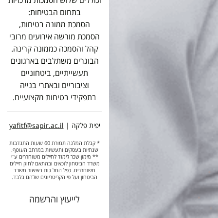
בתחום הבטיחות:
הסמכת ממונה בטיחות,
הסמכת מורשה אירועים מרובי
קהל והסמכה כממונה קרינה.
הבוגרים משתלבים בארגונים
תעשייתיים, ביטחוניים
וציבוריים ובאתרי בנייה
בתפקידי בטיחות מקצועיים.
| יפית פלקה
yafitf@sapir.ac.il
* קבלת המלגה תמורת 60 שעות התנדבות
שנתיות בעסקים ותעשיות במרחב העוטף.
** מימון שכר לימוד לחיילים משוחררים ע"י
משרד הביטחון לזכאים ובהתאם לחוק חיילים
משוחררים. כפל המל גות באישור משרד
הביטחון ועל פי הקריטריונים שלהם בלבד.
לייעוץ והרשמה