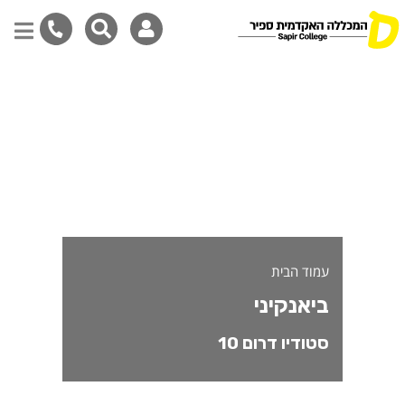
יאנקיני- משתתפי/ות חממת סטודי
דילוג
לתוכן
המרכזי
עמוד הבית
ביאנקיני
סטודיו דרום 10