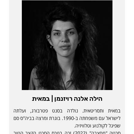
הילה אלנה רויזנמן | במאית
במאית ותסריטאית. נולדה בסנט פטרבורג, ועלתה
לישראל עם משפחתה ב-1990. בוגרת ומרצה בביה"ס סם
שפיגל לקולנוע וטלוויזיה.
סרטה "מחצבה" (2022) זכה בפרס הסרט הקצר הטוב