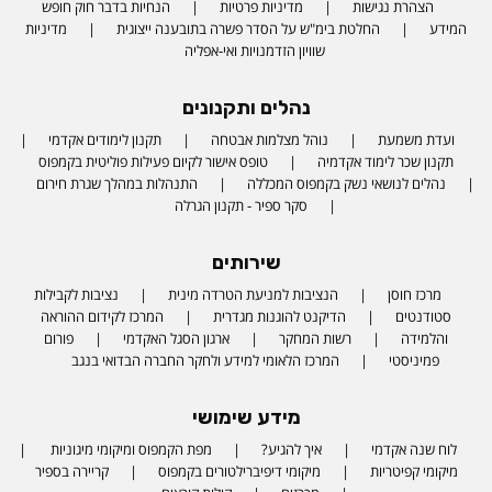
הצהרת נגישות
מדיניות פרטיות
הנחיות בדבר חוק חופש
המידע
החלטת בימ"ש על הסדר פשרה בתובענה ייצוגית
מדיניות
שוויון הזדמנויות ואי-אפליה
נהלים ותקנונים
ועדת משמעת
נוהל מצלמות אבטחה
תקנון לימודים אקדמי
תקנון שכר לימוד אקדמיה
טופס אישור לקיום פעילות פוליטית בקמפוס
נהלים לנושאי נשק בקמפוס המכללה
התנהלות במהלך שגרת חירום
סקר ספיר - תקנון הגרלה
שירותים
מרכז חוסן
הנציבות למניעת הטרדה מינית
נציבות לקבילות
סטודנטים
הדיקנט להוגנות מגדרית
המרכז לקידום ההוראה
והלמידה
רשות המחקר
ארגון הסגל האקדמי
פורום
פמיניסטי
המרכז הלאומי למידע ולחקר החברה הבדואי בנגב
מידע שימושי
לוח שנה אקדמי
איך להגיע?
מפת הקמפוס ומיקומי מיגוניות
מיקומי קפיטריות
מיקומי דיפיברילטורים בקמפוס
קריירה בספיר