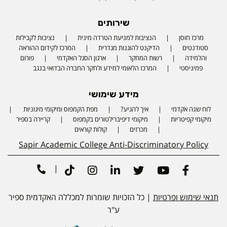
שירותים
מרכז חוסן
הנציבות למניעת הטרדה מינית
נציבות לקבילות
סטודנטים
הדיקנט להוגנות מגדרית
המרכז לקידום ההוראה
והלמידה
רשות המחקר
ארגון הסגל האקדמי
פורום
פמיניסטי
המרכז הלאומי למידע ולחקר החברה הבדואי בנגב
מידע שימושי
לוח שנה אקדמי
איך להגיע?
מפת הקמפוס ומיקומי מיגוניות
Phone number
מיקומי קפיטריות
מיקומי דיפיברילטורים בקמפוס
קריירה בספיר
מכרזים
קולות קוראים
Sapir Academic College Anti-Discriminatory Policy
|
Tiktok
Instagram
Linkedin
Twitter
Youtube
Facebook
תנאי שימוש ופרטיות
| כל הזכויות שומרות למכללה האקדמית ספיר
ע"ר