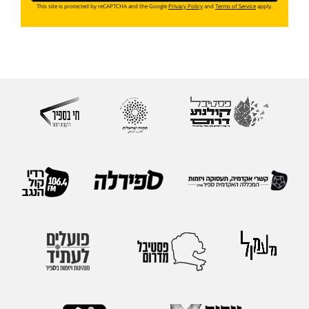
This site is protected by reCAPTCHA and the Google
Privacy Policy
and
Terms of Service
apply.