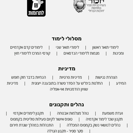
מסלולי לימוד
לימודי תואר ראשון
לימודי תואר שני
לימודים קדם אקדמיים
ומכינות
מגמות ללימודי הנדסאים
קורסי המרכז ללימודי חוץ
מדיניות
הצהרת נגישות
מדיניות פרטיות
הנחיות בדבר חוק חופש
המידע
החלטת בימ"ש על הסדר פשרה בתובענה ייצוגית
מדיניות
שוויון הזדמנויות ואי-אפליה
נהלים ותקנונים
ועדת משמעת
נוהל מצלמות אבטחה
תקנון לימודים אקדמי
תקנון שכר לימוד אקדמיה
טופס אישור לקיום פעילות פוליטית בקמפוס
נהלים לנושאי נשק בקמפוס המכללה
התנהלות במהלך שגרת חירום
סקר ספיר - תקנון הגרלה