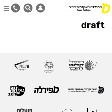
דילוג
draft
לתוכן
המרכזי