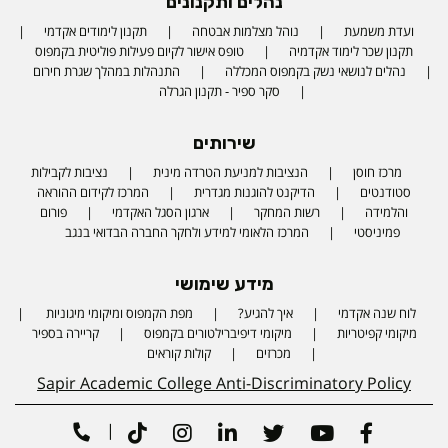
נהלים ותקנונים
ועדת משמעת
נוהל מצלמות אבטחה
תקנון לימודים אקדמי
תקנון שכר לימוד אקדמיה
טופס אישור לקיום פעילות פוליטית בקמפוס
נהלים לנושאי נשק בקמפוס המכללה
התנהלות במהלך שגרת חירום
סקר ספיר - תקנון הגרלה
שירותים
מרכז חוסן
הנציבות למניעת הטרדה מינית
נציבות לקבילות
סטודנטים
הדיקנט להוגנות מגדרית
המרכז לקידום ההוראה
והלמידה
רשות המחקר
ארגון הסגל האקדמי
פורום
פמיניסטי
המרכז הלאומי למידע ולחקר החברה הבדואי בנגב
מידע שימושי
לוח שנה אקדמי
איך להגיע?
מפת הקמפוס ומיקומי מיגוניות
Phone number
מיקומי קפיטריות
מיקומי דיפיברילטורים בקמפוס
קריירה בספיר
מכרזים
קולות קוראים
Sapir Academic College Anti-Discriminatory Policy
|
Tiktok
Instagram
Linkedin
Twitter
Youtube
Facebook