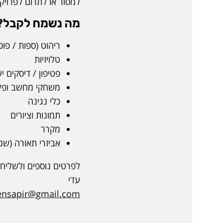
למסור או לתרום לפרויק
מה נשמח לקבל? 
ריהוט (ספות / פופ
טלויזיות
פטיפון / דיסקים י
משחקי מחשב ופלי
כלי נגינה
תמונות וציורים
מקרר
אביזרי תאורה (שנד
לפרטים נוספים ולשליחת
עדי
ensapir@gmail.com