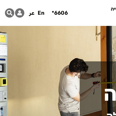
יה
6606*
En
عر
קול קורא למ
ה