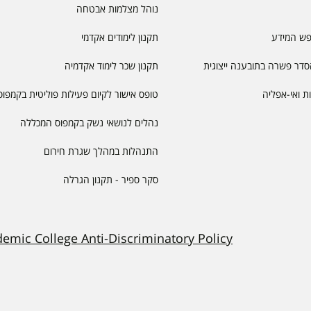
נוהל מצלמות אבטחה
פש המידע
תקנון לימודים אקדמי
דר פשרה בתובענה ייצוגית
תקנון שכר לימוד אקדמיה
יות ואי-אפליה
טופס אישור לקיום פעילות פוליטית בקמפוס
נהלים לנושאי נשק בקמפוס המכללה
התנהלות במהלך שגרת חירום
סקר ספיר - תקנון הגרלה
demic College Anti-Discriminatory Policy