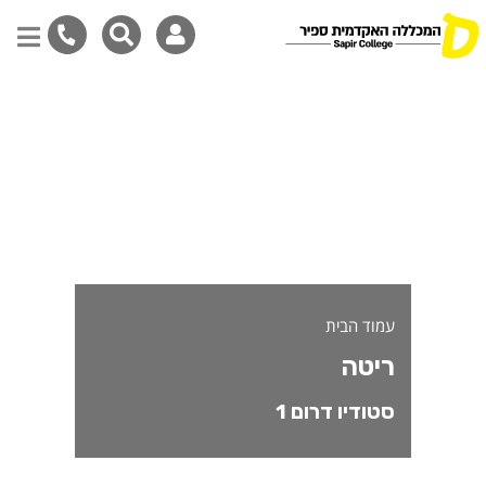
יטה - משתתפי/ות חממת סטודיו ד
דילוג
לתוכן
המרכזי
עמוד הבית
ריטה
סטודיו דרום 1