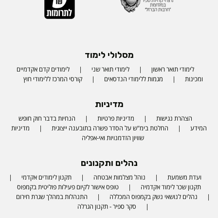
מסלולי לימוד
לימודי תואר ראשון
לימודי תואר שני
לימודים קדם אקדמיים
ומכינות
מגמות ללימודי הנדסאים
קורסי המרכז ללימודי חוץ
מדיניות
הצהרת נגישות
מדיניות פרטיות
הנחיות בדבר חוק חופש
המידע
החלטת בימ"ש על הסדר פשרה בתובענה ייצוגית
מדיניות
שוויון הזדמנויות ואי-אפליה
נהלים ותקנונים
ועדת משמעת
נוהל מצלמות אבטחה
תקנון לימודים אקדמי
תקנון שכר לימוד אקדמיה
טופס אישור לקיום פעילות פוליטית בקמפוס
נהלים לנושאי נשק בקמפוס המכללה
התנהלות במהלך שגרת חירום
סקר ספיר - תקנון הגרלה