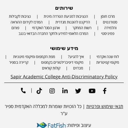
שירותים
מרכז חוסן
הנציבות למניעת הטרדה מינית
נציבות לקבילות
סטודנטים
הדיקנט להוגנות מגדרית
המרכז לקידום ההוראה
והלמידה
רשות המחקר
ארגון הסגל האקדמי
פורום
פמיניסטי
המרכז הלאומי למידע ולחקר החברה הבדואי בנגב
מידע שימושי
לוח שנה אקדמי
איך להגיע?
מפת הקמפוס ומיקומי מיגוניות
Phone number
מיקומי קפיטריות
מיקומי דיפיברילטורים בקמפוס
קריירה בספיר
מכרזים
קולות קוראים
Sapir Academic College Anti-Discriminatory Policy
|
Tiktok
Instagram
Linkedin
Twitter
Youtube
Facebook
תנאי שימוש ופרטיות
| כל הזכויות שומרות למכללה האקדמית ספיר
ע"ר
עיצוב ופיתוח: