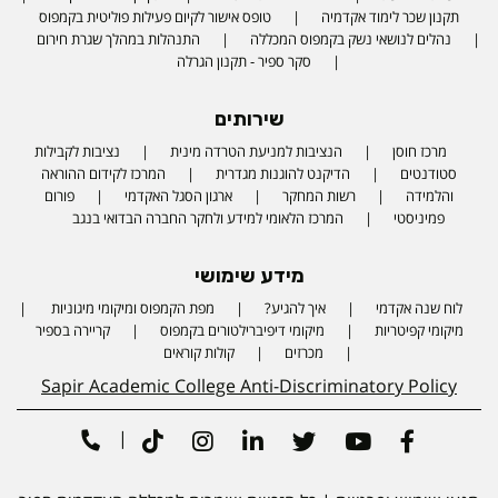
תקנון שכר לימוד אקדמיה
טופס אישור לקיום פעילות פוליטית בקמפוס
נהלים לנושאי נשק בקמפוס המכללה
התנהלות במהלך שגרת חירום
סקר ספיר - תקנון הגרלה
שירותים
מרכז חוסן
הנציבות למניעת הטרדה מינית
נציבות לקבילות
סטודנטים
הדיקנט להוגנות מגדרית
המרכז לקידום ההוראה
והלמידה
רשות המחקר
ארגון הסגל האקדמי
פורום
פמיניסטי
המרכז הלאומי למידע ולחקר החברה הבדואי בנגב
מידע שימושי
לוח שנה אקדמי
איך להגיע?
מפת הקמפוס ומיקומי מיגוניות
Phone number
מיקומי קפיטריות
מיקומי דיפיברילטורים בקמפוס
קריירה בספיר
מכרזים
קולות קוראים
Sapir Academic College Anti-Discriminatory Policy
|
Tiktok
Instagram
Linkedin
Twitter
Youtube
Facebook