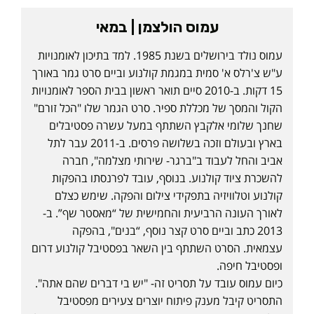
עמוס הולצמן | במאי
עמוס נולד בירושלים בשנת 1985. למד בתיכון לאומנויות
ע"ש צ'רלס א' סמית במגמת קולנוע וביים סרט גמר באורך
15 דקות. ב-2010 סיים תואר ראשון בבית הספר לאומנויות
הקול והמסך של מכללת ספיר. סרט הגמר שלו "הכל זורם"
שחנך שלומי אלקבץ השתתף במעל עשרה פסטיבלים
בארץ ובעולם וזכה בשלושה פרסים. ב-2011 עבר לתל
אביב והחל לעבוד ב"ברגר- שירותי מצלמה", חברה
להשכרת ציוד קולנוע. בנוסף, עובד לפרנסתו בהפקות
קולנוע וטלוויזיה בתפקידי צילום והפקה. שימש כצלם
לאורך העונה הרביעית והחמישית של “מאסטר שף”. ב-
2013 כתב וביים סרט קצר נוסף, “בנים", בהפקה
עצמאית. הסרט השתתף בין השאר בפסטיבל קולנוע דרום
ופסטיבל חיפה.
כיום עמוס עובד על תסריט זה- "יש בי דברים שהם אתה".
התסריט קיבל מענק פיתוח יוצרים צעירים מפסטיבל