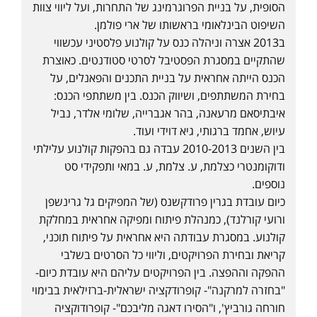
הסופית, על בניית הפרוגרמינג של התחרות, ועל ליווי צוות
השיפוט הבינלאומי בראשותו של ארי פולמן.
ב2013 אצרה וניהלה כנס על קולנוע פלסטיני עכשווי
שהתקיים במסגרת הפסטיבל לסרטי סטודנטים. כאוצרת
הכנס הייתה אחראית על בניית התכנים והפאנלים, על
בחירת המשתתפים, ושיווק הכנס. בין משתתפי הכנס:
איבתיסאם מרעאנה, בהר אגברייה, שלומי אלדר, נביל
עיוש, אחמד ברגותי, גיא דוידי ועוד.
בין השנים 2010-2013 עבדה גם בהפקות קולנוע עלילתי
ודוקומנטרי כצלמת, ע. צלמת, ע. במאי ותפקידי סט
נוספים.
כיום עובדת בגרין פרודקשנס (של המפיקים גל גרינשפן
ורועי קורלנד), כמנהלת פיתוח ומפיקה אחראית במחלקת
קולנוע. במסגרת עבודתה היא אחראית על פיתוח תוכני,
קריאת ובחירת הפרויקטים, וליווי כל הסרטים בשלבי
ההפקה וההפצה. בין הפרויקטים עליהם היא עובדת כיום-
"בחזרה למרקנה"- קופרודקציה ישראלית-ברזילאית בבימוי
חורחה גורביץ', ו"הסירו דאגה מליבכם"- קופרודוקציה