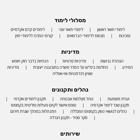
מסלולי לימוד
לימודי תואר ראשון
לימודי תואר שני
לימודים קדם אקדמיים
ומכינות
מגמות ללימודי הנדסאים
קורסי המרכז ללימודי חוץ
מדיניות
הצהרת נגישות
מדיניות פרטיות
הנחיות בדבר חוק חופש
המידע
החלטת בימ"ש על הסדר פשרה בתובענה ייצוגית
מדיניות
שוויון הזדמנויות ואי-אפליה
נהלים ותקנונים
ועדת משמעת
נוהל מצלמות אבטחה
תקנון לימודים אקדמי
תקנון שכר לימוד אקדמיה
טופס אישור לקיום פעילות פוליטית בקמפוס
נהלים לנושאי נשק בקמפוס המכללה
התנהלות במהלך שגרת חירום
סקר ספיר - תקנון הגרלה
שירותים