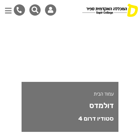
ולמדס - משתתפי/ות חממת סטודי
דילוג
לתוכן
המרכזי
עמוד הבית
דולמדס
סטודיו דרום 4