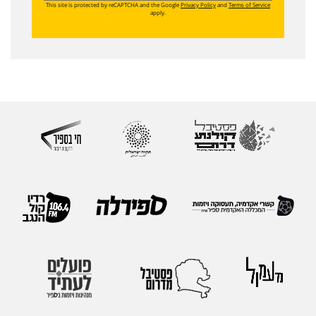
This site is protected by reCAPTCHA and the Google
Privacy Policy
and
Terms of Service
apply.