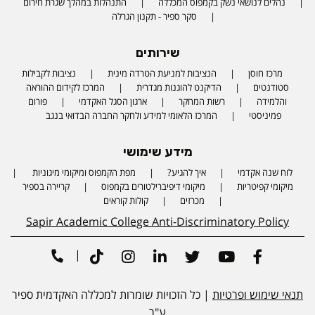
נהלים לנושאי נשק בקמפוס המכללה
התנהלות במהלך שגרת חירום
סקר ספיר - תקנון הגרלה
שירותים
מרכז חוסן
הנציבות למניעת הטרדה מינית
נציבות לקבילות
סטודנטים
הדיקנט להוגנות מגדרית
המרכז לקידום ההוראה
והלמידה
רשות המחקר
ארגון הסגל האקדמי
פורום
פמיניסטי
המרכז הלאומי למידע ולחקר החברה הבדואי בנגב
מידע שימושי
לוח שנה אקדמי
איך להגיע?
מפת הקמפוס ומיקומי מיגוניות
Phone number
מיקומי קפיטריות
מיקומי דיפיברילטורים בקמפוס
קריירה בספיר
מכרזים
קולות קוראים
Sapir Academic College Anti-Discriminatory Policy
|
Tiktok
Instagram
Linkedin
Twitter
Youtube
Facebook
תנאי שימוש ופרטיות
| כל הזכויות שומרות למכללה האקדמית ספיר
ע"ר