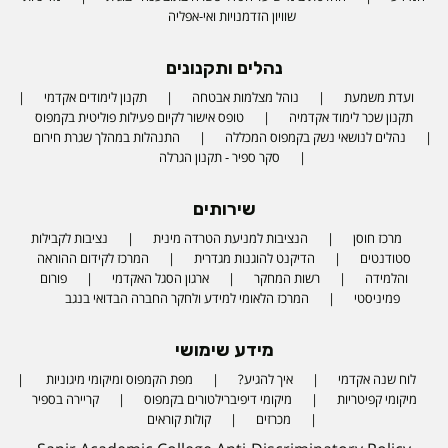
שוויון הזדמנויות ואי-אפליה
נהלים ותקנונים
ועדת משמעת
נוהל מצלמות אבטחה
תקנון לימודים אקדמי
תקנון שכר לימוד אקדמיה
טופס אישור לקיום פעילות פוליטית בקמפוס
נהלים לנושאי נשק בקמפוס המכללה
התנהלות במהלך שגרת חירום
סקר ספיר - תקנון הגרלה
שירותים
מרכז חוסן
הנציבות למניעת הטרדה מינית
נציבות לקבילות
סטודנטים
הדיקנט להוגנות מגדרית
המרכז לקידום ההוראה
והלמידה
רשות המחקר
ארגון הסגל האקדמי
פורום
פמיניסטי
המרכז הלאומי למידע ולחקר החברה הבדואי בנגב
מידע שימושי
לוח שנה אקדמי
איך להגיע?
מפת הקמפוס ומיקומי מיגוניות
Phone number
מיקומי קפיטריות
מיקומי דיפיברילטורים בקמפוס
קריירה בספיר
מכרזים
קולות קוראים