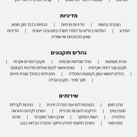
מדיניות
הצהרת נגישות
מדיניות פרטיות
הנחיות בדבר חוק חופש
המידע
החלטת בימ"ש על הסדר פשרה בתובענה ייצוגית
מדיניות
שוויון הזדמנויות ואי-אפליה
נהלים ותקנונים
ועדת משמעת
נוהל מצלמות אבטחה
תקנון לימודים אקדמי
תקנון שכר לימוד אקדמיה
טופס אישור לקיום פעילות פוליטית בקמפוס
נהלים לנושאי נשק בקמפוס המכללה
התנהלות במהלך שגרת חירום
סקר ספיר - תקנון הגרלה
שירותים
מרכז חוסן
הנציבות למניעת הטרדה מינית
נציבות לקבילות
סטודנטים
הדיקנט להוגנות מגדרית
המרכז לקידום ההוראה
והלמידה
רשות המחקר
ארגון הסגל האקדמי
פורום
פמיניסטי
המרכז הלאומי למידע ולחקר החברה הבדואי בנגב