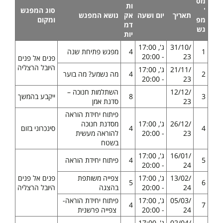
מס
ות
'
סוג המפגש
תאריך
יום ושעה
אק
נושא המפגש
מפ
ומקום
דמ
גש
יות
31/10/
ג', 17:00
1
4
מפגש פתיחת שנה
- 20:00
23
פנים אל פנים
היובל הרצליה
21/11/
ג', 17:00
2
4
מה נשמע? מה בוער
- 20:00
23
12/12/
השתלמות חנוכה –
3
8
ייקבע בהמשך
23
סדנת אמן
פיתוח יחידת הוראה
26/12/
ג', 17:00
מסדנת חנוכה
4
4
סינכרוני בזום
23
- 20:00
להוראה מעשית
בשטח
16/01/
ג', 17:00
5
4
פיתוח יחידת הוראה
- 20:00
24
13/02/
ג', 17:00
צפייה משותפת
פנים אל פנים
5
6
24
- 20:00
בהצגה
היובל הרצליה
05/03/
ג', 17:00
פיתוח יחידת הוראה-
4
7
24
- 20:00
צפייה פרשנית
02/04/
ג', 17:00