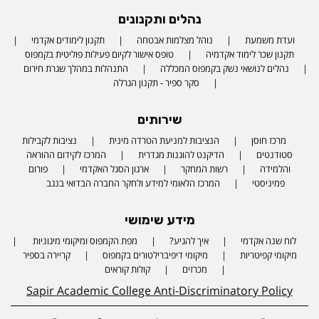
נהלים ותקנונים
ועדת משמעת
נוהל מצלמות אבטחה
תקנון לימודים אקדמי
תקנון שכר לימוד אקדמיה
טופס אישור לקיום פעילות פוליטית בקמפוס
נהלים לנושאי נשק בקמפוס המכללה
התנהלות במהלך שגרת חירום
סקר ספיר - תקנון הגרלה
שירותים
מרכז חוסן
הנציבות למניעת הטרדה מינית
נציבות לקבילות
סטודנטים
הדיקנט להוגנות מגדרית
המרכז לקידום ההוראה
והלמידה
רשות המחקר
ארגון הסגל האקדמי
פורום
פמיניסטי
המרכז הלאומי למידע ולחקר החברה הבדואי בנגב
מידע שימושי
לוח שנה אקדמי
איך להגיע?
מפת הקמפוס ומיקומי מיגוניות
Phone number
מיקומי קפיטריות
מיקומי דיפיברילטורים בקמפוס
קריירה בספיר
מכרזים
קולות קוראים
Sapir Academic College Anti-Discriminatory Policy