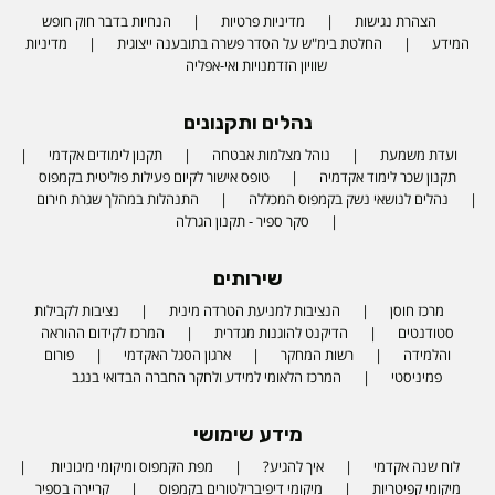
הצהרת נגישות
מדיניות פרטיות
הנחיות בדבר חוק חופש
המידע
החלטת בימ"ש על הסדר פשרה בתובענה ייצוגית
מדיניות
שוויון הזדמנויות ואי-אפליה
נהלים ותקנונים
ועדת משמעת
נוהל מצלמות אבטחה
תקנון לימודים אקדמי
תקנון שכר לימוד אקדמיה
טופס אישור לקיום פעילות פוליטית בקמפוס
נהלים לנושאי נשק בקמפוס המכללה
התנהלות במהלך שגרת חירום
סקר ספיר - תקנון הגרלה
שירותים
מרכז חוסן
הנציבות למניעת הטרדה מינית
נציבות לקבילות
סטודנטים
הדיקנט להוגנות מגדרית
המרכז לקידום ההוראה
והלמידה
רשות המחקר
ארגון הסגל האקדמי
פורום
פמיניסטי
המרכז הלאומי למידע ולחקר החברה הבדואי בנגב
מידע שימושי
לוח שנה אקדמי
איך להגיע?
מפת הקמפוס ומיקומי מיגוניות
מיקומי קפיטריות
מיקומי דיפיברילטורים בקמפוס
קריירה בספיר