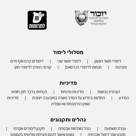
מסלולי לימוד
לימודי תואר ראשון
לימודי תואר שני
לימודים קדם אקדמיים
ומכינות
מגמות ללימודי הנדסאים
קורסי המרכז ללימודי חוץ
מדיניות
הצהרת נגישות
מדיניות פרטיות
הנחיות בדבר חוק חופש
המידע
החלטת בימ"ש על הסדר פשרה בתובענה ייצוגית
מדיניות
שוויון הזדמנויות ואי-אפליה
נהלים ותקנונים
ועדת משמעת
נוהל מצלמות אבטחה
תקנון לימודים אקדמי
תקנון שכר לימוד אקדמיה
טופס אישור לקיום פעילות פוליטית בקמפוס