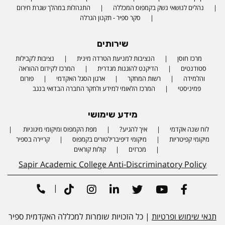
נהלים לנושאי נשק בקמפוס המכללה
התנהלות במהלך שגרת חירום
סקר ספיר - תקנון הגרלה
שירותים
מרכז חוסן
הנציבות למניעת הטרדה מינית
נציבות לקבילות
סטודנטים
הדיקנט להוגנות מגדרית
המרכז לקידום ההוראה
והלמידה
רשות המחקר
ארגון הסגל האקדמי
פורום
פמיניסטי
המרכז הלאומי למידע ולחקר החברה הבדואי בנגב
מידע שימושי
לוח שנה אקדמי
איך להגיע?
מפת הקמפוס ומיקומי מיגוניות
Phone number
מיקומי קפיטריות
מיקומי דיפיברילטורים בקמפוס
קריירה בספיר
מכרזים
קולות קוראים
Sapir Academic College Anti-Discriminatory Policy
|
Tiktok
Instagram
Linkedin
Twitter
Youtube
Facebook
תנאי שימוש ופרטיות
| כל הזכויות שומרות למכללה האקדמית ספיר