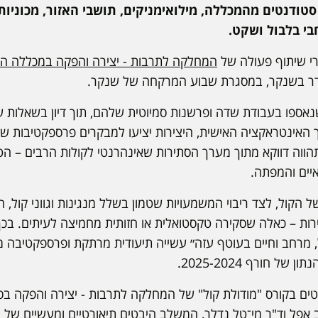
טודנטים מהמכללה, מילואימניקים, תושבי האזור, מכוניות 
בי בלבול ושקט.
י שיתוף פעולה של
המחלקה לתרבות - יצירה והפקה במכללה ה
כדר בשנקר, במסגרת שבוע המרקחה של שנקר.
ספו בעבודת שדה ופרשנות סמיוטית שלהם, תוך דיון בשאלות של 
 האינטראקציה האישית, היצירות יציעו למבקרים פרספקטיבות ש
ווה דווקא מתוך מערך הסתירות שאינהרנטי לקולות הרבים – הטב
איים והמפתה.
של הקול, לצד ריבוי המשמעויות שטמון בשלל מנגינות וגווני קול,
תירות – כאלה שסקירה טקסטואלית או חזותית מחמיצה לעיתים. ב
, מרחב וחיים בעוטף עזה״ עשייה תיעודית מרתקת ופרספקטיבה מק
ל חורף 2025-2024.
טים בקורס "מודולת קול" של המחלקה לתרבות - יצירה והפקה בס
 אפל וד"ר מי־טל נדלר, המשלב היבטים תיאורטיים ומעשיים של 