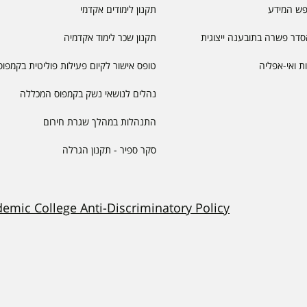
פש המידע
תקנון לימודים אקדמי
דר פשרה בתובענה ייצוגית
תקנון שכר לימוד אקדמיה
יות ואי-אפליה
טופס אישור לקיום פעילות פוליטית בקמפוס
נהלים לנושאי נשק בקמפוס המכללה
התנהלות במהלך שגרת חירום
סקר ספיר - תקנון הגרלה
demic College Anti-Discriminatory Policy