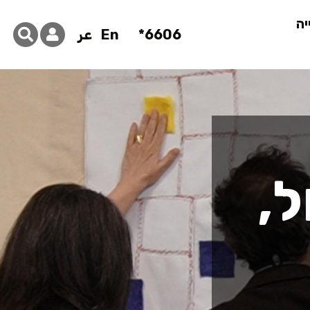
יה
6606*
En
عر
ל,