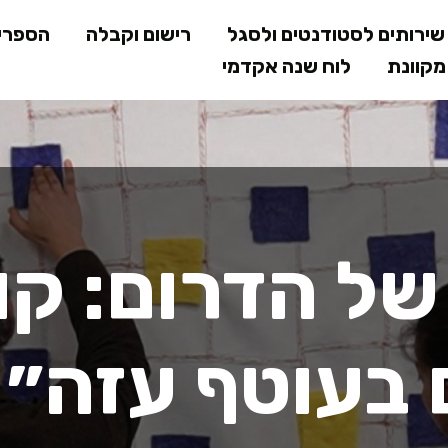
דילוג
ירותים לסטודנטים ולסגל
רישום וקבלה
הספרי
לתוכן
קוונת
לוח שנה אקדמי
המרכזי
של הדרום: קו
 בעוטף עזה״