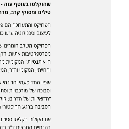
שהוקלטו בעוטף עזה - ס
טילים ומסוקי קרב, מרח
הפרויקט והתערוכה הם פר
לעיצוב וטכנולוגיה ע״ש 
הפרויקט משלב חומרים שנא
מפרספקטיבות אתיות. דרך
ה"אותנטיות" המקומית מתה
והחייתי, המקומי והזר, המ
אופיו החד-פעמי והדינמי 
וסבוכה של מורכבויות וס
״הדואליות של הדרום: קול
הסביבה ברגע ההיסטורי הנתון ש
את הקולות הקליטו סטודנ
בהנחיית המרצים ד"ר נדב