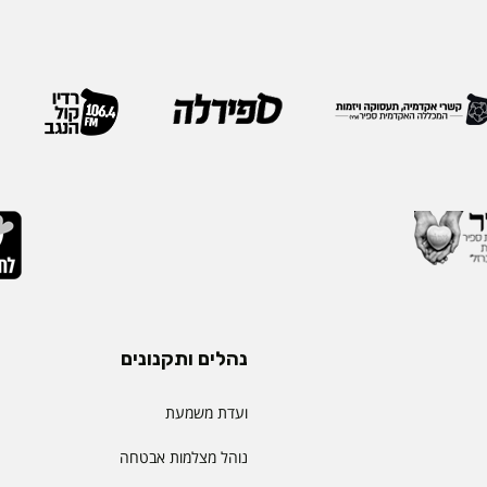
 ובהובלת תהליכי חדשנות.
בשבוע שעבר במהלך הכנס ה
נים את תחום קידום
האגודה, שנערך בברצלונה,
תעמוד בראש דיקאנט
ואנשי מקצוע מובילים מרחבי
 בספיר - מהלך המבטא
IEOM היא אחת האגודות 
ית שמעניקה המכללה
בתחומי הנדסת התעשייה והנ
ויית הלמידה של הסטודנטים
ריירה שלה צברה ניסיון
ה, תקשורת, חדשנות
נהלים ותקנונים
ועדת משמעת
נוהל מצלמות אבטחה