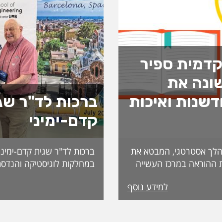
דמית ספיר
ונה את
שנות ואיכות
ברכות לד"ר שג
קדם-ימיני
לך אסטרטגי, המבטא את
ברכות לד"ר שגית קדם-ימיני
 ההוראה במרכז העשייה
במחלקות לוגיסטיקה והנדסת
נות פדגוגית המותאמת
למידע נוסף
הדיקאנט עומדת אפרת
ה, אשת חינוך ופדגוגיה
International. מה
ה משלושה עשורים
שמעניקה האגודה לחבריה. 