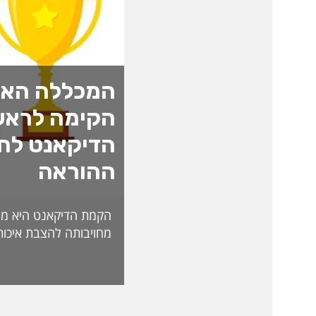
המכללה האק
הקימה לראש
הדיקאנט לחד
ההוראה
הקמת הדיקאנט היא מה
מחויבותה להצבת איכות
האקדמית ולהובלת חדש
לאתגרי העתיד. בראש 
ליברמן, דיקאנית ההורא
בעלת ניסיון של למעל