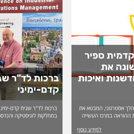
דמית ספיר
ונה את
שנות ואיכות
ברכות לד"ר שג
קדם-ימיני
לך אסטרטגי, המבטא את
ברכות לד"ר שגית קדם-ימיני
 ההוראה במרכז העשייה
במחלקות לוגיסטיקה והנדסת
נות פדגוגית המותאמת
למידע נוסף
הדיקאנט עומדת אפרת