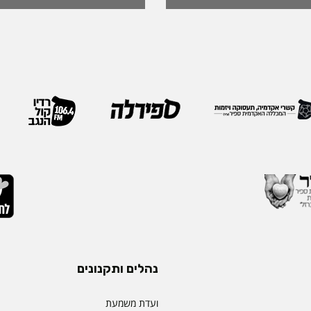
ה, אשת חינוך ופדגוגיה
International. מה
ה משלושה עשורים
שמעניקה האגודה לחבריה. 
 ובהובלת תהליכי חדשנות.
בשבוע שעבר במהלך הכנס ה
נים את תחום קידום
האגודה, שנערך בברצלונה,
תעמוד בראש דיקאנט
ואנשי מקצוע מובילים מרחבי
 בספיר - מהלך המבטא
IEOM היא אחת האגודות 
ית שמעניקה המכללה
בתחומי הנדסת התעשייה והנ
ויית הלמידה של הסטודנטים
ריירה שלה צברה ניסיון
ה, תקשורת, חדשנות
נהלים ותקנונים
ועדת משמעת