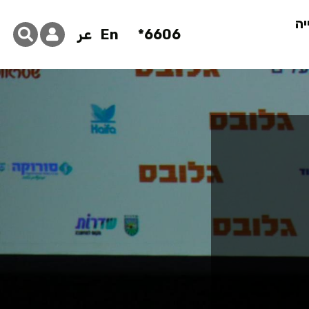
יה
6606*
En
عر