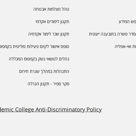
נוהל מצלמות אבטחה
פש המידע
תקנון לימודים אקדמי
דר פשרה בתובענה ייצוגית
תקנון שכר לימוד אקדמיה
יות ואי-אפליה
טופס אישור לקיום פעילות פוליטית בקמפוס
נהלים לנושאי נשק בקמפוס המכללה
התנהלות במהלך שגרת חירום
סקר ספיר - תקנון הגרלה
demic College Anti-Discriminatory Policy