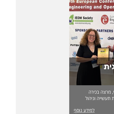
ית
, מרצה בכירה
 תעשייה וניהול
בפקולטה לטכנולוגיה, על קבלת מעמד Fellow
למידע נוסף
מטעם האגודה הבינלאומית IEOM Society