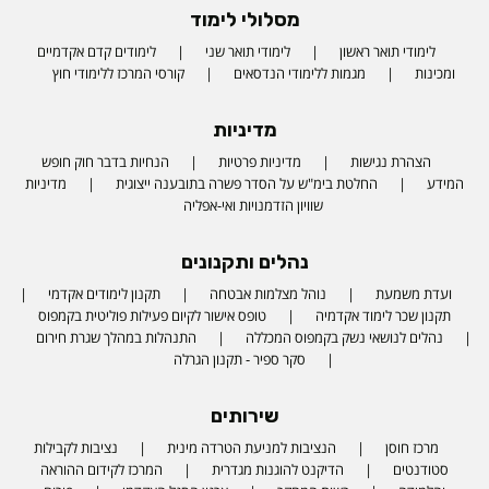
מסלולי לימוד
לימודי תואר ראשון
לימודי תואר שני
לימודים קדם אקדמיים
ומכינות
מגמות ללימודי הנדסאים
קורסי המרכז ללימודי חוץ
מדיניות
הצהרת נגישות
מדיניות פרטיות
הנחיות בדבר חוק חופש
המידע
החלטת בימ"ש על הסדר פשרה בתובענה ייצוגית
מדיניות
שוויון הזדמנויות ואי-אפליה
נהלים ותקנונים
ועדת משמעת
נוהל מצלמות אבטחה
תקנון לימודים אקדמי
תקנון שכר לימוד אקדמיה
טופס אישור לקיום פעילות פוליטית בקמפוס
נהלים לנושאי נשק בקמפוס המכללה
התנהלות במהלך שגרת חירום
סקר ספיר - תקנון הגרלה
שירותים
מרכז חוסן
הנציבות למניעת הטרדה מינית
נציבות לקבילות
סטודנטים
הדיקנט להוגנות מגדרית
המרכז לקידום ההוראה