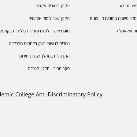
פש המידע
תקנון לימודים אקדמי
דר פשרה בתובענה ייצוגית
תקנון שכר לימוד אקדמיה
יות ואי-אפליה
טופס אישור לקיום פעילות פוליטית בקמפוס
נהלים לנושאי נשק בקמפוס המכללה
התנהלות במהלך שגרת חירום
סקר ספיר - תקנון הגרלה
demic College Anti-Discriminatory Policy