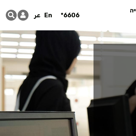
יה
6606*
En
عر
ור רישום