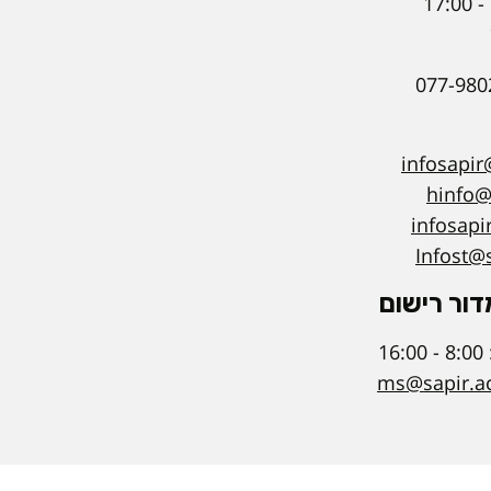
infosapir@
hinfo@s
infosapi
Infost@s
ור רישום
1
ms@sapir.ac